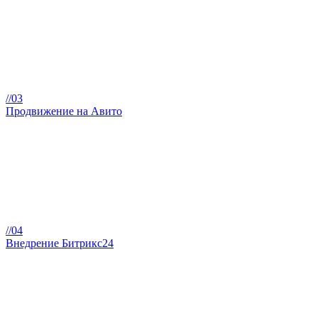
//03
Продвижение на Авито
//04
Внедрение Битрикс24