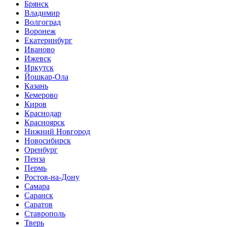
Брянск
Владимир
Волгоград
Воронеж
Екатеринбург
Иваново
Ижевск
Иркутск
Йошкар-Ола
Казань
Кемерово
Киров
Краснодар
Красноярск
Нижний Новгород
Новосибирск
Оренбург
Пенза
Пермь
Ростов-на-Дону
Самара
Саранск
Саратов
Ставрополь
Тверь