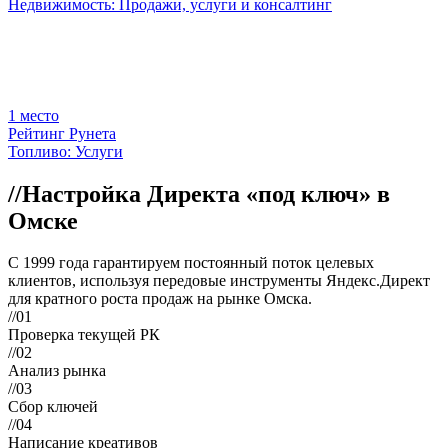
Недвижимость: Продажи, услуги и консалтинг
1
место
Рейтинг Рунета
Топливо: Услуги
//
Настройка Директа «под ключ» в
Омске
С 1999 года гарантируем постоянный поток целевых
клиентов, используя передовые инструменты Яндекс.Директ
для кратного роста продаж на рынке Омска.
//01
Проверка текущей РК
//02
Анализ рынка
//03
Сбор ключей
//04
Написание креативов