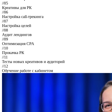
//05
Креативы для РК
//06
Настройка call-трекинга
//07
Настройка целей
//08
Аудит лендингов
//09
Оптимизация CPA
//10
Прокачка РК
//11
Тесты новых креативов и аудиторий
//12
Обучение работе с кабинетом